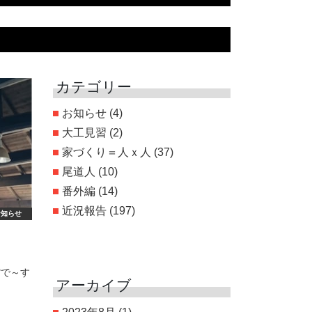
カテゴリー
お知らせ
(4)
大工見習
(2)
家づくり＝人ｘ人
(37)
尾道人
(10)
番外編
(14)
近況報告
(197)
お知らせ
館で～す
アーカイブ