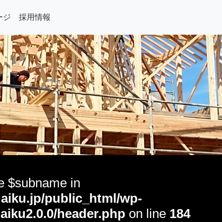
ージ
採用情報
le $subname in
aiku.jp/public_html/wp-
aiku2.0.0/header.php
on line
184