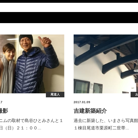
尾道人
17
2017.01.09
撮影
吉建新築紹介
ニムの取材で島谷ひとみさんと１
過去に新築した、いまさら写真
日（日）２１：００...
１棟目尾道市栗原町二世帯...