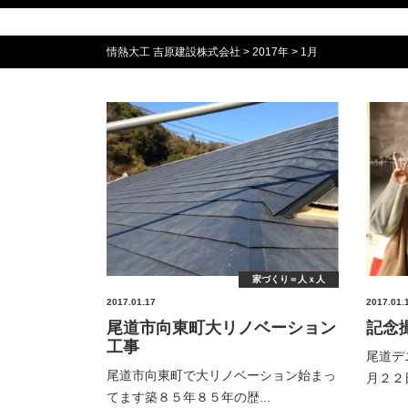
情熱大工 吉原建設株式会社
>
2017年
>
1月
家づくり＝人ｘ人
2017.01.17
2017.01.
尾道市向東町大リノベーション
記念
工事
尾道デ
尾道市向東町で大リノベーション始まっ
月２２
てます築８５年８５年の歴...