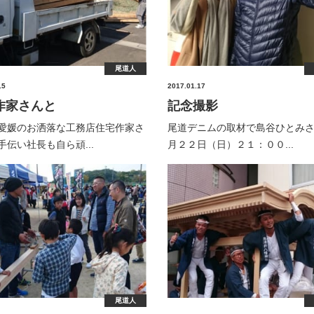
尾道人
15
2017.01.17
作家さんと
記念撮影
愛媛のお洒落な工務店住宅作家さ
尾道デニムの取材で島谷ひとみ
手伝い社長も自ら頑...
月２２日（日）２１：００...
尾道人