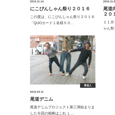
2016.11.14
2016.11.
にこぴんしゃん祭り２０１６
尾道
２０
この度は、にこぴんしゃん祭り２０１６
１１月
「QUOカード１名様５０...
ゃん祭
尾道人
2016.03.11
尾道デニム
尾道デニムプロジェクト第三弾始まりま
した今回の相棒はこれ Ｌ...