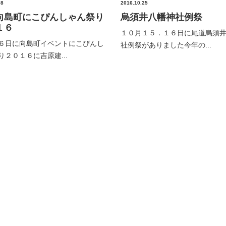
08
2016.10.25
向島町にこぴんしゃん祭り
烏須井八幡神社例祭
１６
１０月１５．１６日に尾道烏須
６日に向島町イベントにこぴんし
社例祭がありました今年の...
り２０１６に吉原建...