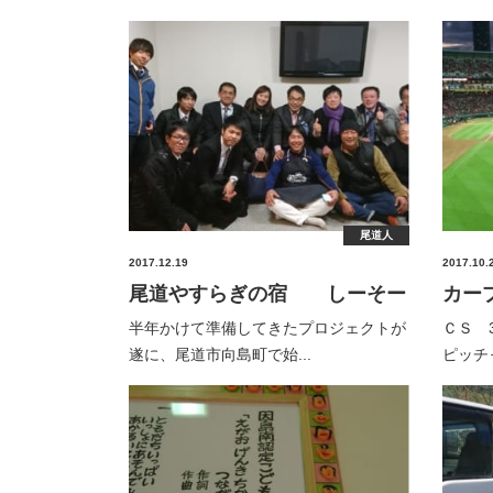
尾道人
2017.12.19
2017.10.
尾道やすらぎの宿 しーそー
カー
半年かけて準備してきたプロジェクトが
ＣＳ 
遂に、尾道市向島町で始...
ピッチャ