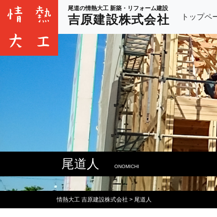
尾道の情熱大工 新築・リフォーム建設
トップペ
吉原建設株式会社
尾道人
ONOMICHI
情熱大工 吉原建設株式会社
>
尾道人