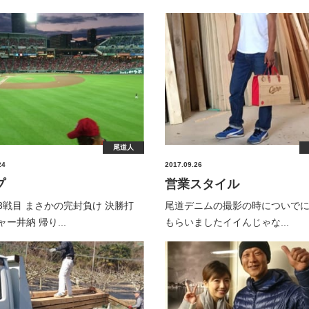
尾道人
24
2017.09.26
プ
営業スタイル
3戦目 まさかの完封負け 決勝打
尾道デニムの撮影の時についで
ー井納 帰り...
もらいましたイイんじゃな...