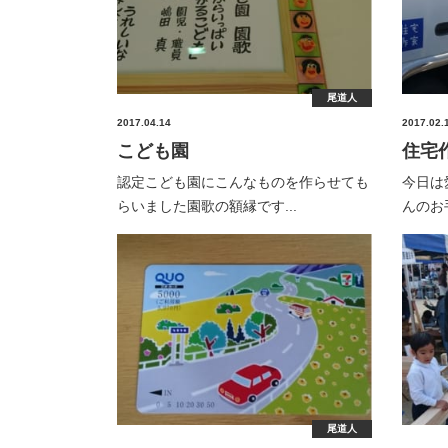
尾道人
2017.04.14
2017.02.
こども園
住宅
認定こども園にこんなものを作らせても
今日は
らいました園歌の額縁です...
んのお
尾道人