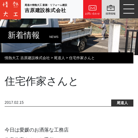
尾道の情熱大工 新築・リフォーム建設
吉原建設株式会社
お問い合わせ
採用情報
新着情報
NEWS
情熱大工 吉原建設株式会社
>
尾道人
>
住宅作家さんと
住宅作家さんと
2017.02.15
尾道人
今日は愛媛のお洒落な工務店