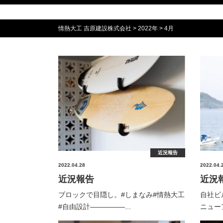
情熱大工 吉原建設株式会社
>
2022年
>
4月
近況報告
2022.04.28
2022.04.
近況報告
近況
ブロックで目隠し。⁡#しまなみ#情熱大工
自社ビ
#自由設計—————...
ニューア