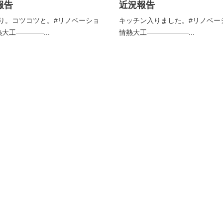
報告
近況報告
り。⁡コツコツと。⁡#リノベーショ
キッチン入りました。⁡#リノベー
大工————...
情熱大工——————...