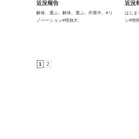
近況報告
近況
解体、運ぶ。解体、運ぶ。⁡作業中。⁡#リ
はじま
ノベーション#情熱大...
ン#情熱
1
2