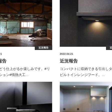
近況報告
21
2022.04.21
報告
近況報告
どう仕上がるか楽しみです。⁡#リ
コンパクトに収納できる引出し
ョン#情熱大工...
ビルトインレンジフード。...