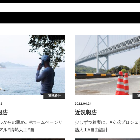
近況報告
26
2022.04.24
報告
近況報告
ルからの眺め。#ホームページリ
少しずつ着実に。⁡#立花プロジェ
ル#情熱大工#自...
熱大工#自由設計——...