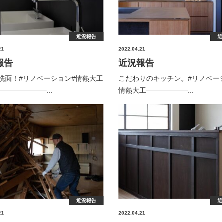
近況報告
21
2022.04.21
報告
近況報告
洗面！⁡#リノベーション#情熱大工
こだわりのキッチン。⁡#リノベー
———————...
情熱大工——————...
近況報告
21
2022.04.21