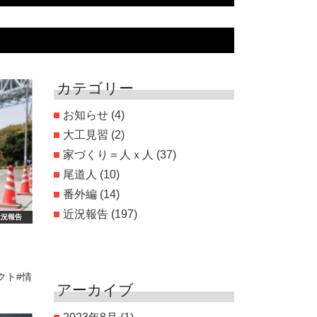
カテゴリー
お知らせ
(4)
大工見習
(2)
家づくり＝人ｘ人
(37)
尾道人
(10)
番外編
(14)
近況報告
(197)
近況報告
クト#情
アーカイブ