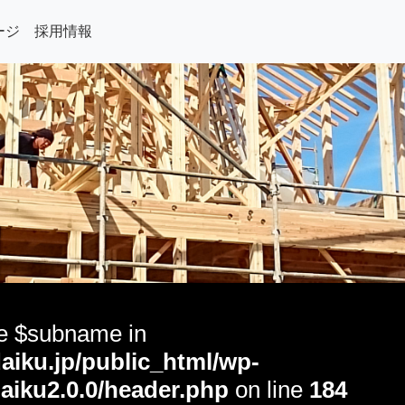
ージ
採用情報
le $subname in
aiku.jp/public_html/wp-
aiku2.0.0/header.php
on line
184