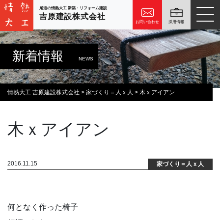
尾道の情熱大工 新築・リフォーム建設
吉原建設株式会社
お問い合わせ
採用情報
新着情報
NEWS
情熱大工 吉原建設株式会社
>
家づくり＝人ｘ人
>
木ｘアイアン
木ｘアイアン
2016.11.15
家づくり＝人ｘ人
何となく作った椅子