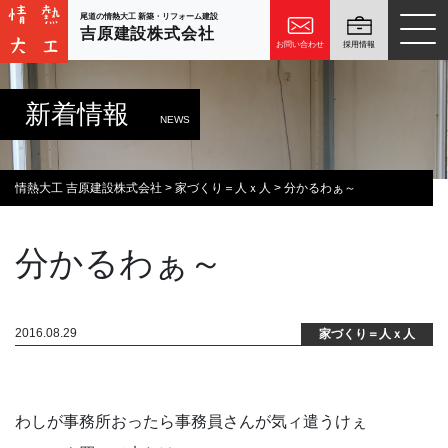
尾道の情熱大工 新築・リフォーム建設
吉原建設株式会社
お問い合わせ
採用情報
新着情報
NEWS
情熱大工 吉原建設株式会社
>
家づくり＝人ｘ人
>
分かるわぁ～
分かるわぁ～
2016.08.29
家づくり＝人ｘ人
わしが事務所おったら事務員さんが気ィ遣うけぇ