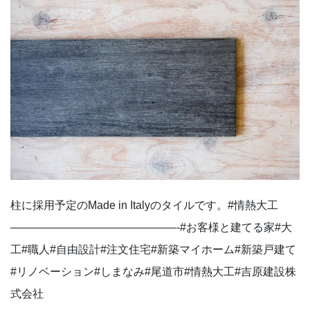
柱に採用予定のMade in Italyのタイルです。⁡#情熱大工
———————————————-#お客様と建てる家#大
工#職人#自由設計#注文住宅#新築マイホーム#新築戸建て
#リノベーション#しまなみ#尾道市#情熱大工#吉原建設株
式会社