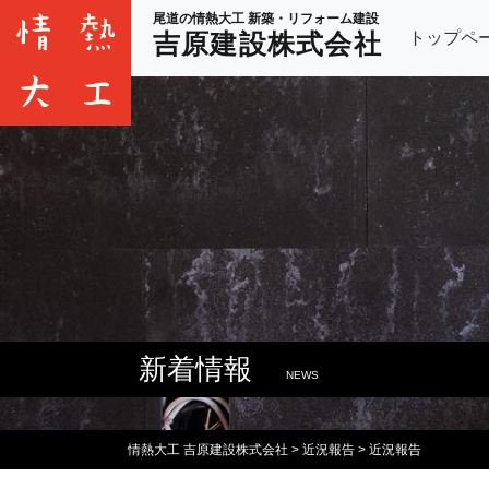
尾道の情熱大工 新築・リフォーム建設
トップペ
吉原建設株式会社
新着情報
NEWS
情熱大工 吉原建設株式会社
>
近況報告
>
近況報告