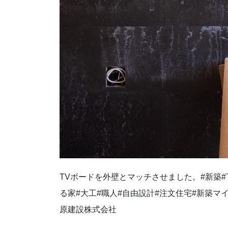
TVボードを外壁とマッチさせました。⁡#新築
る家#大工#職人#自由設計#注文住宅#新築マ
原建設株式会社