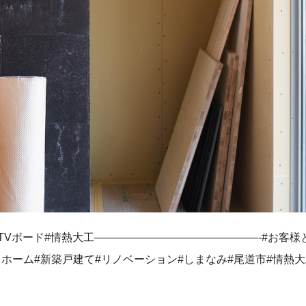
#TVボード#情熱大工———————————————-#お客様
イホーム#新築戸建て#リノベーション#しまなみ#尾道市#情熱大