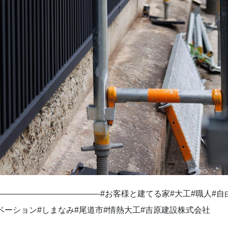
—————————————-#お客様と建てる家#大工#職人#自
ベーション#しまなみ#尾道市#情熱大工#吉原建設株式会社