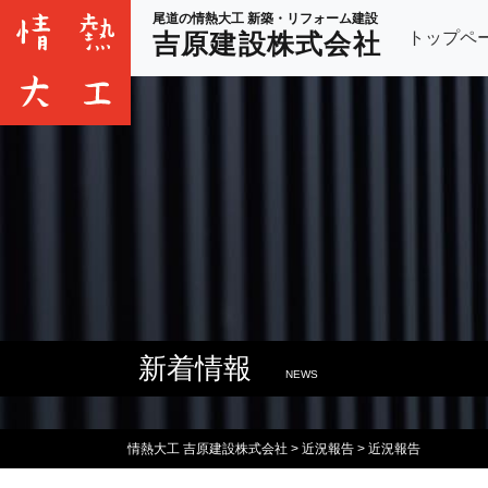
尾道の情熱大工 新築・リフォーム建設
トップペ
吉原建設株式会社
新着情報
NEWS
情熱大工 吉原建設株式会社
>
近況報告
>
近況報告