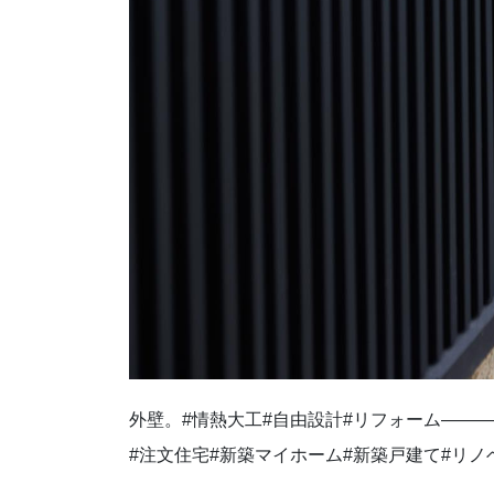
外壁。⁡#情熱大工#自由設計#リフォーム——
#注文住宅#新築マイホーム#新築戸建て#リノ