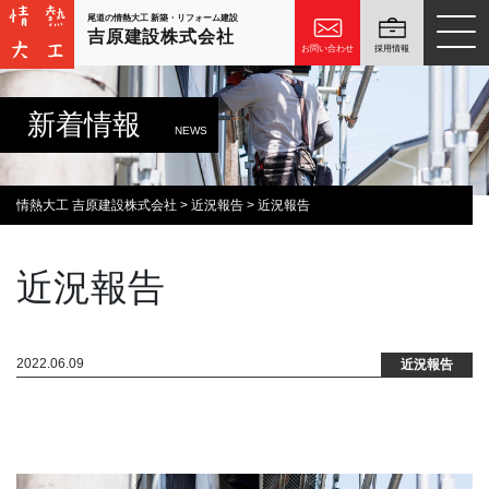
尾道の情熱大工 新築・リフォーム建設
吉原建設株式会社
お問い合わせ
採用情報
新着情報
NEWS
情熱大工 吉原建設株式会社
>
近況報告
>
近況報告
近況報告
2022.06.09
近況報告