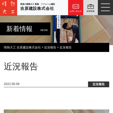
尾道の情熱大工 新築・リフォーム建設
吉原建設株式会社
お問い合わせ
採用情報
新着情報
NEWS
情熱大工 吉原建設株式会社
>
近況報告
>
近況報告
近況報告
2022.06.09
近況報告