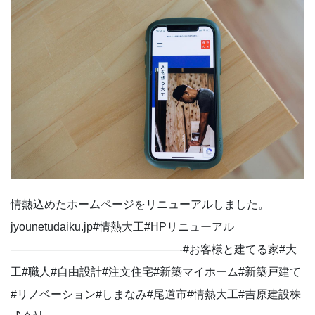
情熱込めたホームページをリニューアルしました。
jyounetudaiku.jp⁡#情熱大工#HPリニューアル
———————————————-#お客様と建てる家#大
工#職人#自由設計#注文住宅#新築マイホーム#新築戸建て
#リノベーション#しまなみ#尾道市#情熱大工#吉原建設株