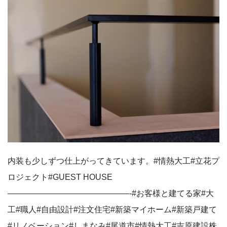
内装も少しずつ仕上がってきています。⁡#情熱大工#立花プ
ロジェクト#GUEST HOUSE
———————————————-#お客様と建てる家#大
工#職人#自由設計#注文住宅#新築マイホーム#新築戸建て
#リノベーション#しまなみ#尾道市#情熱大工#吉原建設株