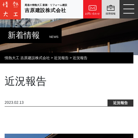
尾道の情熱大工 新築・リフォーム建設
吉原建設株式会社
お問い合わせ
採用情報
新着情報
NEWS
情熱大工 吉原建設株式会社
>
近況報告
>
近況報告
近況報告
2023.02.13
近況報告