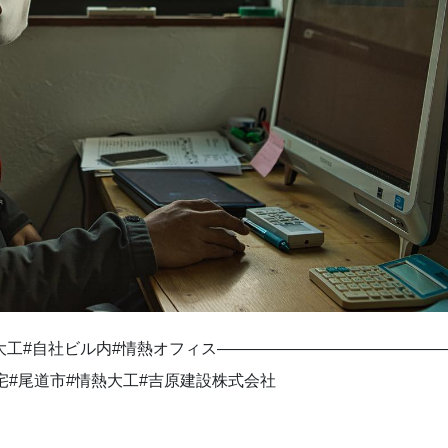
工 #自社ビル内 #情熱オフィス ———————————————-
宅 #尾道市 #情熱大工 #吉原建設株式会社