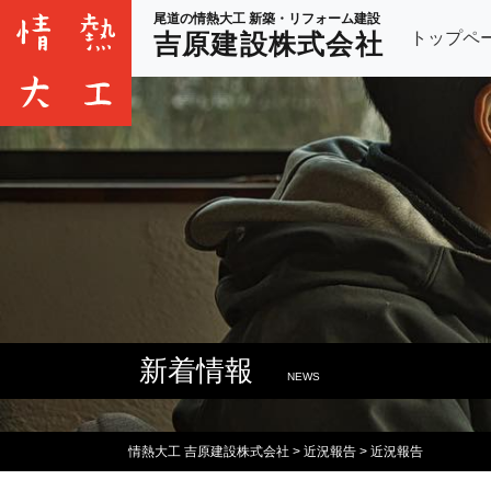
尾道の情熱大工 新築・リフォーム建設
トップペ
吉原建設株式会社
新着情報
NEWS
情熱大工 吉原建設株式会社
>
近況報告
>
近況報告