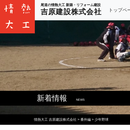
尾道の情熱大工 新築・リフォーム建設
トップペ
吉原建設株式会社
新着情報
NEWS
情熱大工 吉原建設株式会社
>
番外編
>
少年野球