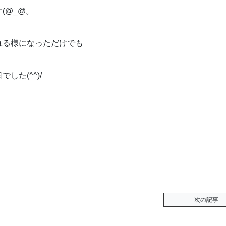
す(@_@。
れる様になっただけでも
た(^^)/
次の記事