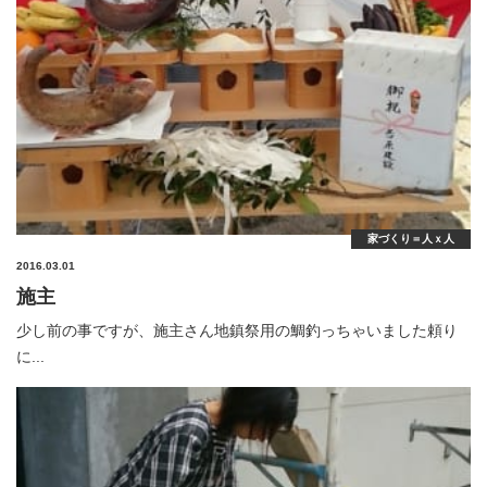
家づくり＝人ｘ人
2016.03.01
施主
少し前の事ですが、施主さん地鎮祭用の鯛釣っちゃいました頼り
に...