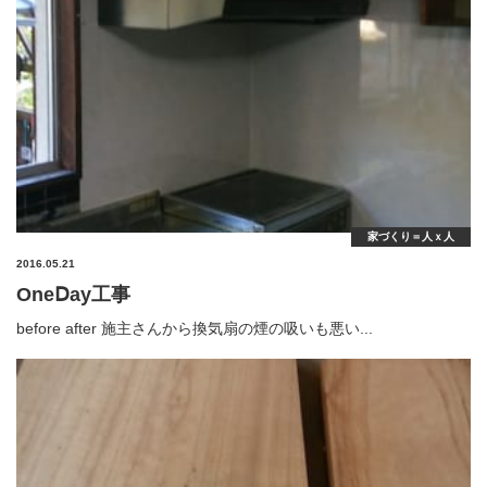
家づくり＝人ｘ人
2016.05.21
OneⅮay工事
before after 施主さんから換気扇の煙の吸いも悪い...