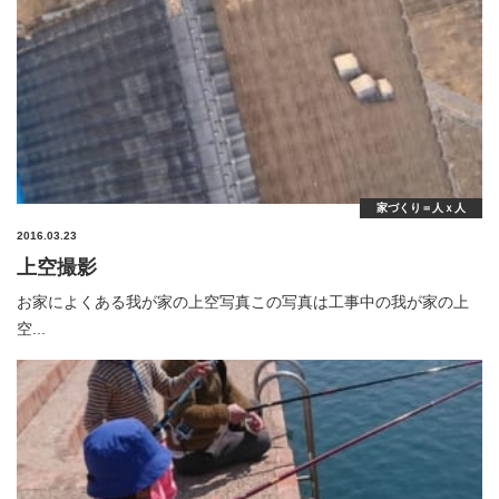
家づくり＝人ｘ人
2016.03.23
上空撮影
お家によくある我が家の上空写真この写真は工事中の我が家の上
空...