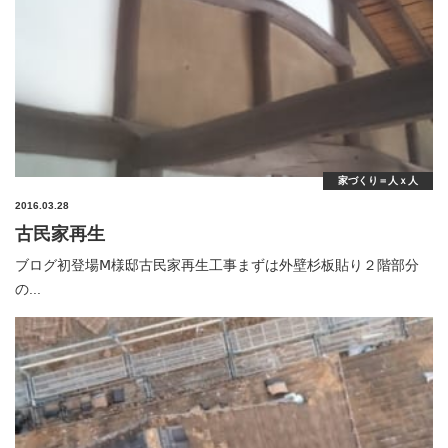
家づくり＝人ｘ人
2016.03.28
古民家再生
ブログ初登場Ⅿ様邸古民家再生工事まずは外壁杉板貼り２階部分
の...