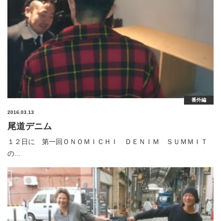
番外編
2016.03.13
尾道デニム
１２日に 第一回ＯＮＯＭＩＣＨＩ ＤＥＮＩＭ ＳＵＭＭＩＴ
の...