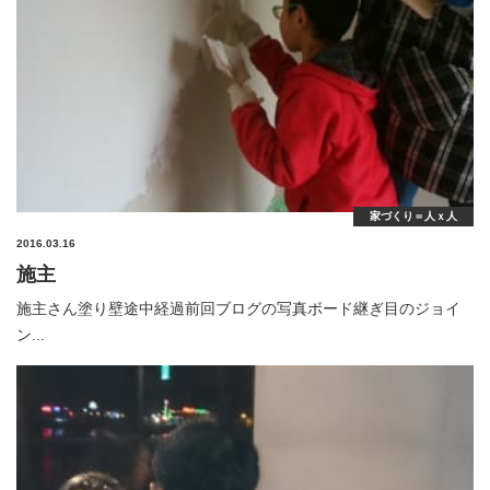
家づくり＝人ｘ人
2016.03.16
施主
施主さん塗り壁途中経過前回ブログの写真ボード継ぎ目のジョイ
ン...