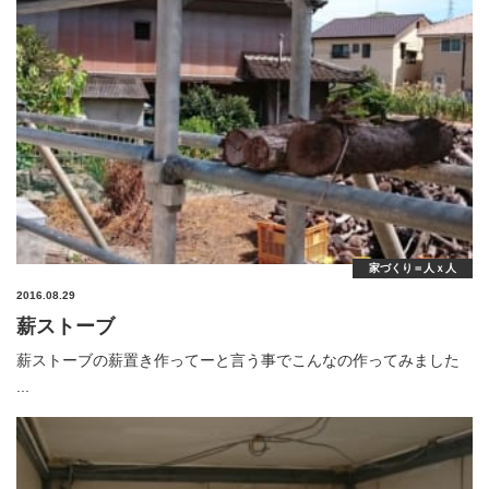
家づくり＝人ｘ人
2016.08.29
薪ストーブ
薪ストーブの薪置き作ってーと言う事でこんなの作ってみました
...