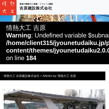
尾道の情熱大工 新築・リフォーム建設
吉原建設株式会社
情熱大工 吉原
Warning
: Undefined variable $subn
/home/client315/jyounetudaiku.jp/
content/themes/jyounetudaiku2.0.
on line
184
情熱大工 吉原建設株式会社
>
Articles by: 情熱大工 吉原