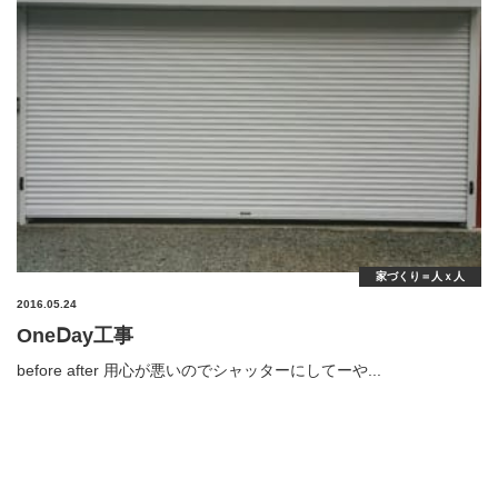
家づくり＝人ｘ人
2016.05.24
OneⅮay工事
before after 用心が悪いのでシャッターにしてーや...