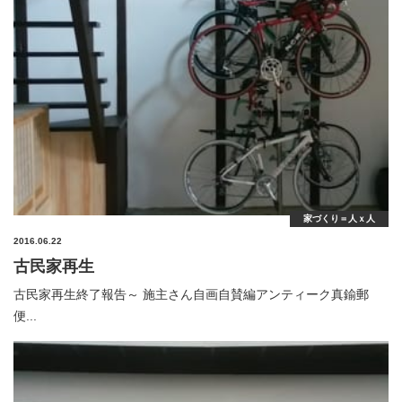
家づくり＝人ｘ人
2016.06.22
古民家再生
古民家再生終了報告～ 施主さん自画自賛編アンティーク真鍮郵
便...