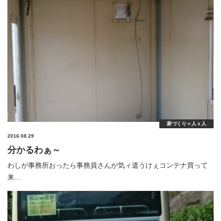
家づくり＝人ｘ人
2016.08.29
分かるわぁ～
わしが事務所おったら事務員さんが気ィ遣うけぇコンテナ買って
来...