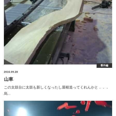
番外編
2016.09.28
山車
この太鼓台に太鼓も新しくなったし屋根造ってくれんかと．．．
烏...