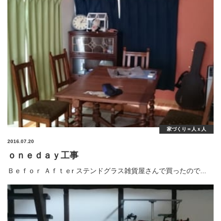
家づくり＝人ｘ人
2016.07.20
ｏｎｅｄａｙ工事
Ｂｅｆｏｒ Ａｆｔｅr ステンドグラス雑貨屋さんで買ったので...